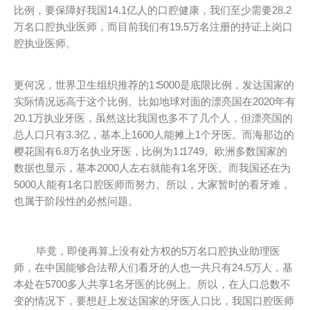
比例，要保障好我国14.1亿人的口腔健康，我们至少需要28.2
万名口腔执业医师，而目前我们有19.5万名注册的持证上岗口
腔执业医师。
更何况，世界卫生组织推荐的1∶5000是底限比例，发达国家的
实际情况远高于这个比例。比如地球对面的漂亮国在2020年有
20.1万执业牙医，虽然这比我国也多不了几个人，但漂亮国的
总人口只有3.3亿，基本上1600人能摊上1个牙医。而海那边的
樱花国有6.8万名执业牙医，比例为1∶1749。欧洲多数国家的
数据也显示，基本2000人左右就能有1名牙医。而我国还在为
5000人能有1名口腔医师而努力。所以，大家暂时的看牙难，
也属于阶段性的必然问题。
毕竟，即使再算上没有处方权的5万名口腔执业助理医
师，在中国能够合法帮人们看牙的人也一共只有24.5万人，基
本处在5700多人共享1名牙医的比例上。所以，在人口总数不
变的情况下，要想赶上发达国家的牙医人口比，我国口腔医师