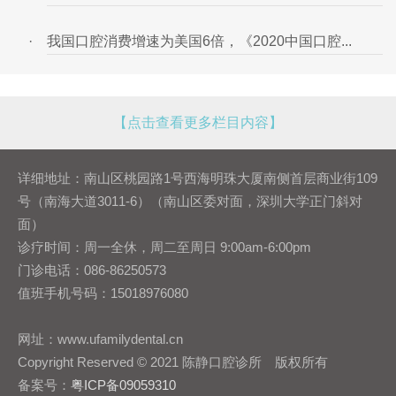
·
我国口腔消费增速为美国6倍，《2020中国口腔...
【点击查看更多栏目内容】
详细地址：南山区桃园路1号西海明珠大厦南侧首层商业街109
号（南海大道3011-6）（南山区委对面，深圳大学正门斜对
面）
诊疗时间：周一全休，周二至周日 9:00am-6:00pm
门诊电话：086-86250573
值班手机号码：15018976080
网址：www.ufamilydental.cn
Copyright Reserved © 2021 陈静口腔诊所 版权所有
备案号：
粤ICP备09059310