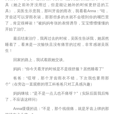
具（她之前补牙没用过，但是能让她补的时候更舒适的工
具），吴医生示意我，那叫牙齿的雨衣，我看着Anna：“哇，
牙齿还可以穿雨衣诶，那那些多的水就不会喷到你的嘴巴里
了，肯定很棒诶！”被妈妈夸张的表情诱导，宝宝懵懵懂懂的
开始了治疗。
最后结束治疗，我再过去的时候，吴医生告诉我，她居然
睡着了，看来是一次愉快且没有痛苦的过程，非常感谢吴医
生！
回家的路上，我试着跟她交谈。
妈妈：“你今天看牙的时候是不是很舒服？居然睡着了”
爸爸：“哎呀，那个牙齿雨衣不错，下次我也要用那
个”（在旁边一直观察的理工科爸爸只对工具感兴趣）
妈妈继续：“是不是一点儿也不痛呀？”（实际后面我后悔
了，不应该这样问）
Anna缓缓的说：“不是，那个线很痛，就是牙齿上绑的那