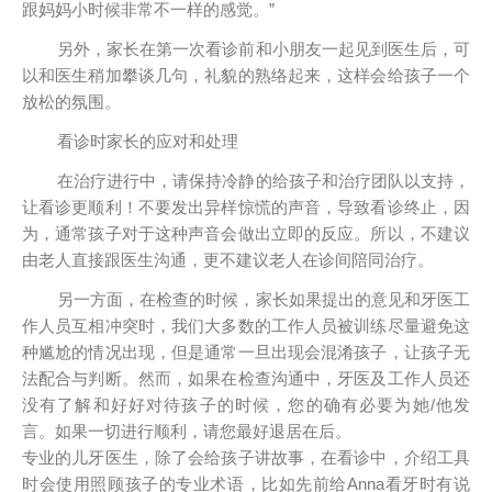
跟妈妈小时候非常不一样的感觉。”
另外，家长在第一次看诊前和小朋友一起见到医生后，可
以和医生稍加攀谈几句，礼貌的熟络起来，这样会给孩子一个
放松的氛围。
看诊时家长的应对和处理
在治疗进行中，请保持冷静的给孩子和治疗团队以支持，
让看诊更顺利！不要发出异样惊慌的声音，导致看诊终止，因
为，通常孩子对于这种声音会做出立即的反应。所以，不建议
由老人直接跟医生沟通，更不建议老人在诊间陪同治疗。
另一方面，在检查的时候，家长如果提出的意见和牙医工
作人员互相冲突时，我们大多数的工作人员被训练尽量避免这
种尴尬的情况出现，但是通常一旦出现会混淆孩子，让孩子无
法配合与判断。然而，如果在检查沟通中，牙医及工作人员还
没有了解和好好对待孩子的时候，您的确有必要为她/他发
言。如果一切进行顺利，请您最好退居在后。
专业的儿牙医生，除了会给孩子讲故事，在看诊中，介绍工具
时会使用照顾孩子的专业术语，比如先前给Anna看牙时有说