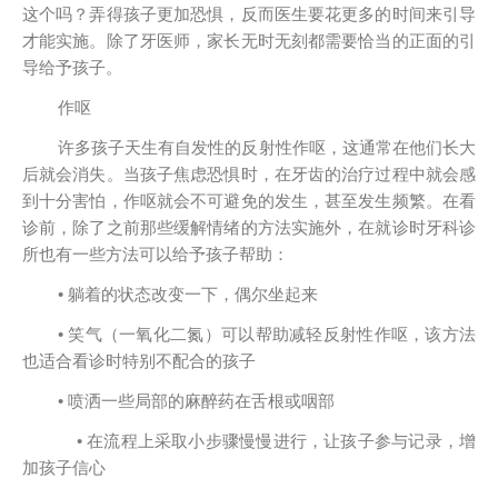
这个吗？弄得孩子更加恐惧，反而医生要花更多的时间来引导
才能实施。除了牙医师，家长无时无刻都需要恰当的正面的引
导给予孩子。
作呕
许多孩子天生有自发性的反射性作呕，这通常在他们长大
后就会消失。当孩子焦虑恐惧时，在牙齿的治疗过程中就会感
到十分害怕，作呕就会不可避免的发生，甚至发生频繁。在看
诊前，除了之前那些缓解情绪的方法实施外，在就诊时牙科诊
所也有一些方法可以给予孩子帮助：
• 躺着的状态改变一下，偶尔坐起来
• 笑气（一氧化二氮）可以帮助减轻反射性作呕，该方法
也适合看诊时特别不配合的孩子
• 喷洒一些局部的麻醉药在舌根或咽部
• 在流程上采取小步骤慢慢进行，让孩子参与记录，增
加孩子信心