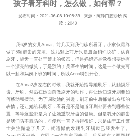
孩子看牙科时，怎么做，如何帮？
发布时间：2021-06-08 10:08:39 | 来源：陈静口腔诊所 阅
读：2049
我6岁的女儿Anna，前几天到我们诊所看牙，小家伙最终
做了5颗龋齿的充填。这几颗上前牙只是唇面稍许脱矿，认真
刷牙，龋齿一直处于禁止的状态，但是妈妈还是觉得想要她有
一个漂亮的微笑，于是预约了吴医生的时间，这是一个做完可
以一起和妈妈下班的时间，所以Anna特别开心。
在Anna2岁左右的时候，我就开始指导她刷牙，从触摸牙
齿、牙刷、然后在她面前做刷牙的动作，再让她知道牙刷要如
何移动和摆动。为了调动她的兴趣，刷牙前中后都做出夸张的
表情，还让她给我刷牙，看看是不是知道牙刷都要去到哪些位
置，等等这些都是为了让她重视牙齿的健康。但是乳牙的龋齿
是我们防不胜防的，即便您一直坚持得很好，只是由于工作繁
忙关注懈怠了几天，就遗憾的发现乳牙龋齿已经发生了。
Anna也不例外，在回了一次老家回来后，后牙就有了两颗龋