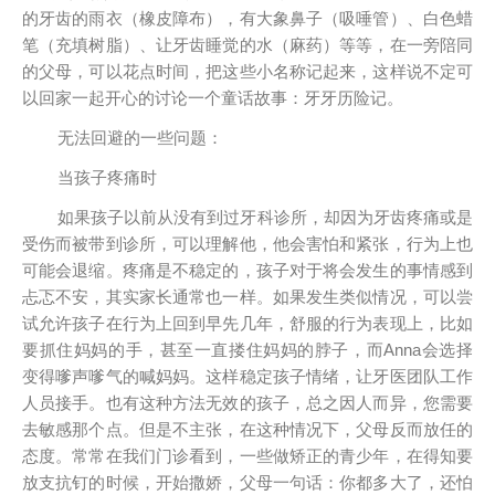
的牙齿的雨衣（橡皮障布），有大象鼻子（吸唾管）、白色蜡
笔（充填树脂）、让牙齿睡觉的水（麻药）等等，在一旁陪同
的父母，可以花点时间，把这些小名称记起来，这样说不定可
以回家一起开心的讨论一个童话故事：牙牙历险记。
无法回避的一些问题：
当孩子疼痛时
如果孩子以前从没有到过牙科诊所，却因为牙齿疼痛或是
受伤而被带到诊所，可以理解他，他会害怕和紧张，行为上也
可能会退缩。疼痛是不稳定的，孩子对于将会发生的事情感到
忐忑不安，其实家长通常也一样。如果发生类似情况，可以尝
试允许孩子在行为上回到早先几年，舒服的行为表现上，比如
要抓住妈妈的手，甚至一直搂住妈妈的脖子，而Anna会选择
变得嗲声嗲气的喊妈妈。这样稳定孩子情绪，让牙医团队工作
人员接手。也有这种方法无效的孩子，总之因人而异，您需要
去敏感那个点。但是不主张，在这种情况下，父母反而放任的
态度。常常在我们门诊看到，一些做矫正的青少年，在得知要
放支抗钉的时候，开始撒娇，父母一句话：你都多大了，还怕