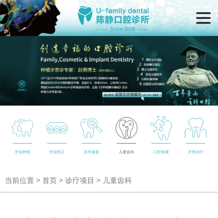
牙齿种植
牙齿矫正
美学修复
儿童齿科
口腔保健
牙周治疗
当前位置 >
首页
>
诊疗项目
> 儿童齿科