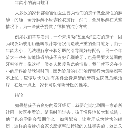
年龄小的满口蛀牙
大多数的家长都会害怕医生要为他们的孩子做全身性的麻
醉，的确，全身麻醉不应该轻易施行，然而，全身麻醉在某些
情况下，为一些孩子提供了很棒的治疗方式。
例如我们常常看到，一个未满3岁甚至4岁左右的孩子，因
为喝夜奶或用奶瓶喝果汁等情况而造成严重的全口蛀牙，由于
年龄太小，无法理解家长和牙医的引导而好好配合；另一个年
龄大一些有智能障碍的孩子有好几颗蛀牙，也是需要大范围的
牙科治疗；像这样一类令人极度焦虑的情形，我们就不必在小
小的牙科诊所耽误时间，因为诊所的心理治疗和行为策略都帮
不上忙，应该尽快联系有条件全身麻醉的牙科医院做后续治
疗，在这一点上，家长可以倾听牙医的推荐。
结论
如果想孩子有良好的看牙经历，就要定期地到同一家诊所
让同一位医生看诊。随着时间过去，孩子慢慢地长大和成熟，
他们也会学到会预期什么、如何配合，让看牙成为愉快的经
历，这样的看诊机会家长应该帮助持续的关注和实施，这是关