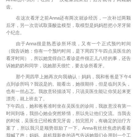
齿。
在这次看牙之前Anna还有两次就诊经历，一次补过两颗
后牙，另一次尝试取藻酸盐模型，取模型是妈妈想把小牙牙留
个纪念。
由于Anna很是熟悉诊所环境，又有一个正式预约时间
（我告诉她：你有一个预约时间，是下周四下午四点吴医生的
看牙时间），所以她觉得自己看诊是件很正儿八经的事，还告
诉她奶奶和同学，说她那天很忙，要去诊所看牙。
那个周四早上她再次向我确认：妈妈，我和爸爸是下午4
点到诊所吗？我说是的。能看出，她很期待，但是临到关头，
也有一丝忐忑。我故意轻描淡写，只说吴医生能让你笑起来更
漂亮，就上班去了。
下午四点，她和爸爸准时坐在吴医生的诊间，我故意没有第一
时间到场，我担心她会突然矫情，所以先让他们交流。当我去
的时候，吴医生已经检查完牙齿，拍完照片，有确定的治疗方
案了，所以我只是顺势鼓励了一下。Anna有丝丝焦虑的看着
我喊了声：妈妈。趁机我新奇的语气告诉她我们会用到一个工